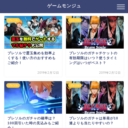
ゲームモンジュ
ブレソル
ブレソル
ブレソルで霊玉集めを効率よ
ブレソルのガチャチケットの
くする！使い方のおすすめも
有効期限はいつ？使うタイミ
ご紹介！
ングはいつがベスト？
2019年2月12日
2019年2月12日
ブレソル
ブレソル
ブレソルのガチャの確率は？
ブレソルのガチャは単発が10
100回引いた時の見込みもご紹
連よりも当たりやすいの？
介！