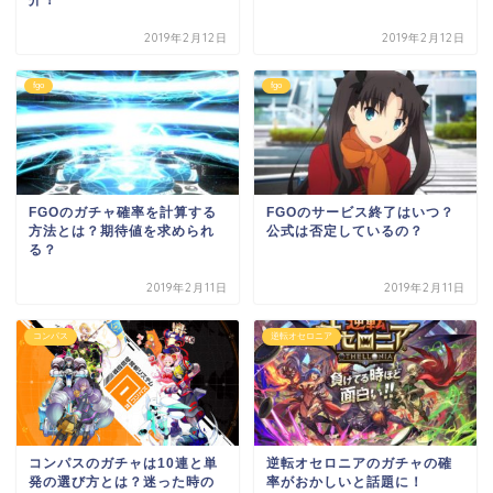
2019年2月12日
2019年2月12日
fgo
fgo
FGOのガチャ確率を計算する
FGOのサービス終了はいつ？
方法とは？期待値を求められ
公式は否定しているの？
る？
2019年2月11日
2019年2月11日
コンパス
逆転オセロニア
コンパスのガチャは10連と単
逆転オセロニアのガチャの確
発の選び方とは？迷った時の
率がおかしいと話題に！