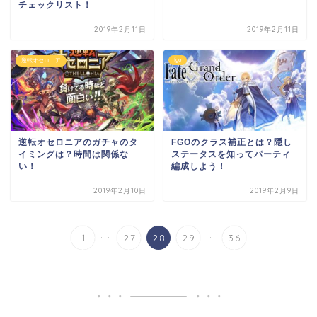
チェックリスト！
2019年2月11日
2019年2月11日
fgo
逆転オセロニア
逆転オセロニアのガチャのタ
FGOのクラス補正とは？隠し
イミングは？時間は関係な
ステータスを知ってパーティ
い！
編成しよう！
2019年2月10日
2019年2月9日
...
...
1
27
28
29
36