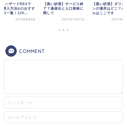
イオハザードRE4で
【黒い砂漠】サービス終
【黒い砂漠】ダリシ
OD導入方法&のおすす
了？過疎化と人口推移に
ンの場所はどこ？ハ
OD一覧！120...
関して
ルはここです
2023年8月6日
2022年11月21日
2022年8月
COMMENT