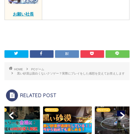
お願い社長
HOME
PCゲーム
黒い砂漠は面白くないクソゲー？実際にプレイをした感想を交えてお答えします
RELATED POST
ゲーム
PCゲーム
PCゲーム