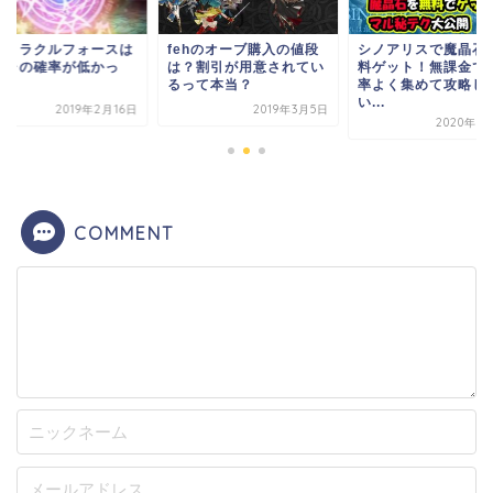
ガミラクルフォースは
fehのオーブ購入の値段
シノアリスで魔晶石
チャの確率が低かっ
は？割引が用意されてい
料ゲット！無課金で
！
るって本当？
率よく集めて攻略し
い...
2019年2月16日
2019年3月5日
2020年1
COMMENT