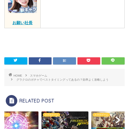
お願い社長
HOME
スマホゲーム
グラクロのガチャでベストタイミングってあるの？効率よく攻略しよう
RELATED POST
ホゲーム
スマホゲーム
スマホゲーム