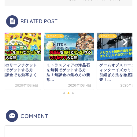
RELATED POST
ホゲーム
スマホゲーム
スマホゲーム
ケ森のリーフチケット
ミトラスフィアの海晶石
ゲームオブスローン
無料でゲットする方
を無料でゲットする方
ィンターイズカミン
！無課金でも効率よく
法！無課金の集め方の新
引継ぎ方法を徹底調
.
常...
査！...
2020年10月6日
2020年10月4日
2020年8月
COMMENT