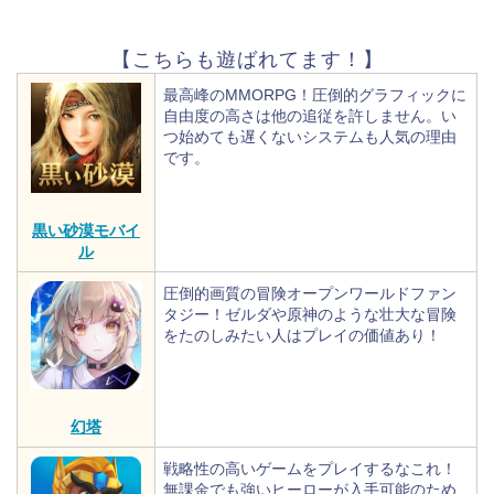
【こちらも遊ばれてます！】
最高峰のMMORPG！圧倒的グラフィックに
自由度の高さは他の追従を許しません。い
つ始めても遅くないシステムも人気の理由
です。
黒い砂漠モバイ
ル
圧倒的画質の冒険オープンワールドファン
タジー！ゼルダや原神のような壮大な冒険
をたのしみたい人はプレイの価値あり！
幻塔
戦略性の高いゲームをプレイするなこれ！
無課金でも強いヒーローが入手可能のため