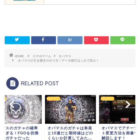
HOME
スマホゲーム
オバマス
オバマスの引き継ぎのやり方！データ移行はこれで安心！
RELATED POST
マス
オバマス
オバマス
バマスのガチャの確率
オバマスのガチャは単発
オバマスでアチーブ
低すぎる！FGOを彷彿
と10連だと期待値はどの
ト変更方法を画像つ
せるガチャだった
くらいか計算してみた...
解説します！