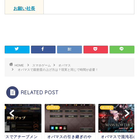
お願い社長
HOME
スマホゲーム
オバマス
オバマスで親密度の上げ方は？現実と同じで時間が必要！
RELATED POST
マス
オバマス
オバマス
バマスでアチーブメン
オバマスの引き継ぎのや
オバマスで混沌石の