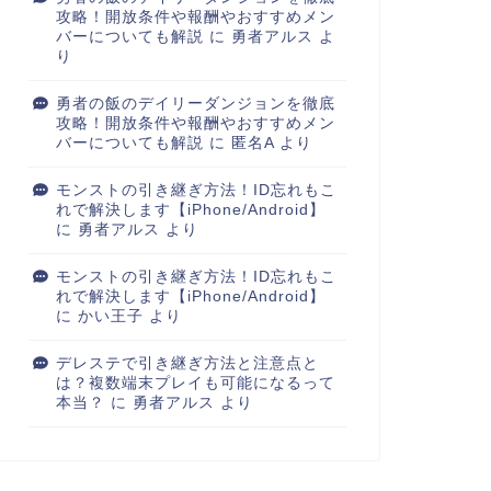
攻略！開放条件や報酬やおすすめメン
バーについても解説
に
勇者アルス
よ
り
勇者の飯のデイリーダンジョンを徹底
攻略！開放条件や報酬やおすすめメン
バーについても解説
に
匿名A
より
モンストの引き継ぎ方法！ID忘れもこ
れで解決します【iPhone/Android】
に
勇者アルス
より
モンストの引き継ぎ方法！ID忘れもこ
れで解決します【iPhone/Android】
に
かい王子
より
デレステで引き継ぎ方法と注意点と
は？複数端末プレイも可能になるって
本当？
に
勇者アルス
より