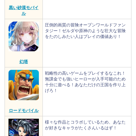
黒い砂漠モバイ
ル
圧倒的画質の冒険オープンワールドファン
タジー！ゼルダや原神のような壮大な冒険
をたのしみたい人はプレイの価値あり！
幻塔
戦略性の高いゲームをプレイするなこれ！
無課金でも強いヒーローが入手可能のため
十分に遊べる！あなただけの王国を作り上
げろ！
ロードモバイル
様々な作品とコラボしているため、あなた
が好きなキャラがたくさんいるはず！