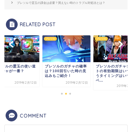
ブレソルで霊玉の課金は必要？買えない時のトラブル対処法とは？
RELATED POST
ソル
ブレソル
ブレソル
レソルの霊玉の使い道
ブレソルのガチャの確率
ブレソルのガチャチ
ガチャが一番？
は？100回引いた時の見
トの有効期限はいつ
込みもご紹介！
うタイミングはいつ
ベ...
2019年2月12日
2019年2月12日
2019年2
COMMENT