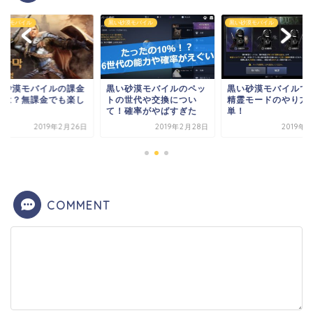
砂漠モバイル
黒い砂漠モバイル
黒い砂漠モバイル
い砂漠モバイルの課金
黒い砂漠モバイルのペッ
黒い砂漠モバイルで
素は？無課金でも楽し
トの世代や交換につい
精霊モードのやり方
る？
て！確率がやばすぎた
単！
2019年2月26日
2019年2月28日
2019年
COMMENT