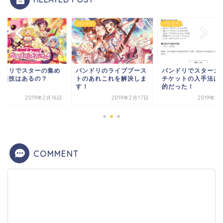
ドリ
バンドリ
バンドリ
ンドリのライブブース
バンドリでスターガチャ
バンドリでスターの
のあれこれを解決しま
チケットの入手法は限定
方で裏技はあるの？
！
的だった！
2019年2月17日
2019年2月16日
2019年2
COMMENT