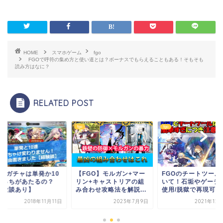
HOME
スマホゲーム
fgo
FGOで呼符の集め方と使い道とは？ボーナスでもらえることもある！そもそも
読み方はなに？
RELATED POST
fgo
fgo
goのガチャは単発か10
【FGO】モルガン+マー
FGOのチートツール
どっちがあたるの？
リン+キャストリアの組
いて！石垢やゲーテ
経験談あり】
み合わせ攻略法を解説...
使用/脱獄で再現可能..
2018年11月11日
2023年7月9日
2021年12